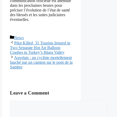
communication officielle est attendue
dans les prochaines heures pour
préciser l’évolution de l’état de santé
des blessés et les suites judiciaires
éventuelles.
Categories
News
Pilot Killed, 31 Tourists Injured in
Two Separate Hot Air Balloon
Crashes in Turkey’s Ihlara Valley
Auvelais : un cycliste mortellement
fauché par un camion sur le pont de la
Sambre
Leave a Comment
Comment