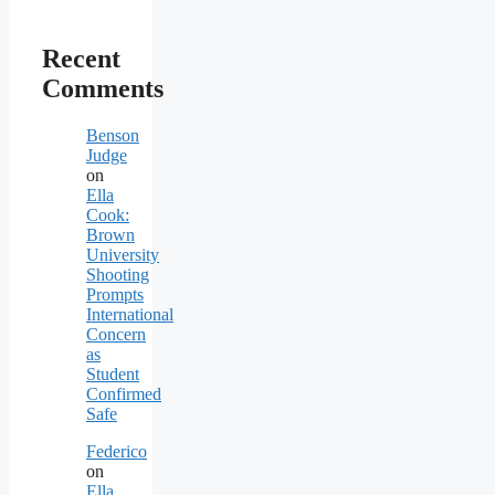
Recent
Comments
Benson
Judge
on
Ella
Cook:
Brown
University
Shooting
Prompts
International
Concern
as
Student
Confirmed
Safe
Federico
on
Ella