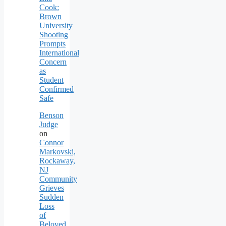
Cook:
Brown
University
Shooting
Prompts
International
Concern
as
Student
Confirmed
Safe
Benson
Judge
on
Connor
Markovski,
Rockaway,
NJ
Community
Grieves
Sudden
Loss
of
Beloved