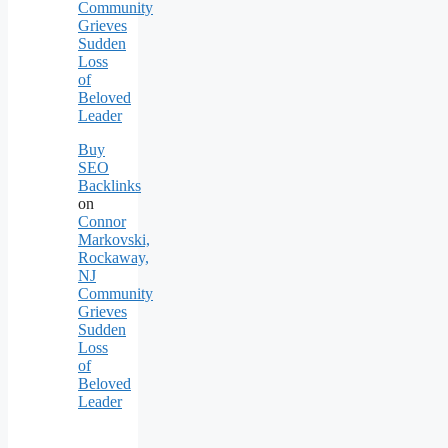
Community
Grieves
Sudden
Loss
of
Beloved
Leader
Buy
SEO
Backlinks
on
Connor
Markovski,
Rockaway,
NJ
Community
Grieves
Sudden
Loss
of
Beloved
Leader