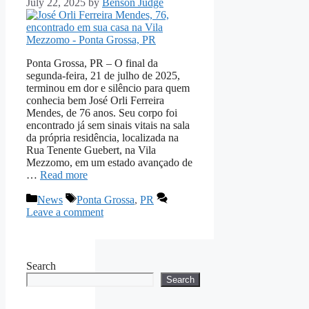
July 22, 2025
by
Benson Judge
Ponta Grossa, PR – O final da
segunda-feira, 21 de julho de 2025,
terminou em dor e silêncio para quem
conhecia bem José Orli Ferreira
Mendes, de 76 anos. Seu corpo foi
encontrado já sem sinais vitais na sala
da própria residência, localizada na
Rua Tenente Guebert, na Vila
Mezzomo, em um estado avançado de
…
Read more
Categories
Tags
News
Ponta Grossa
,
PR
Leave a comment
Search
Search